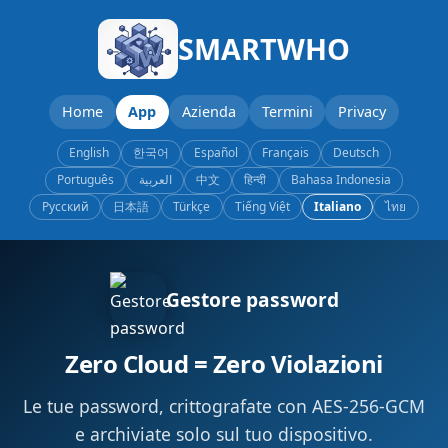
SMARTWHO
Home
App
Azienda
Termini
Privacy
English
한국어
Español
Français
Deutsch
Português
العربية
中文
हिन्दी
Bahasa Indonesia
Русский
日本語
Türkçe
Tiếng Việt
Italiano
ไทย
Gestore password
Zero Cloud = Zero Violazioni
Le tue password, crittografate con AES-256-GCM
e archiviate solo sul tuo dispositivo.