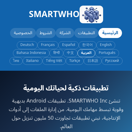
SMARTWHO
الرئيسية
التطبيقات
الشركة
الشروط
الخصوصية
Deutsch
Français
Español
한국어
English
Português
العربية
中文
हिन्दी
Bahasa Indonesia
ไทย
Italiano
Tiếng Việt
Türkçe
日本語
Русский
تطبيقات ذكية لحياتك اليومية
تنشئ SMARTWHO Inc. تطبيقات Android بديهية
وقوية تبسط مهامك اليومية. من إدارة الملفات إلى أدوات
الإنتاجية، نبني تطبيقات تجاوزت 50 مليون تنزيل حول
العالم.