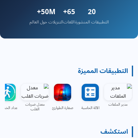
50M+
65+
20
التطبيقات المنشورة
اللغات
التنزيلات حول العالم
التطبيقات المميزة
مدير الملفات
معدل ضربات
الآلة الحاسبة
صفارة الطوارئ
عداد الخطوا
القلب
استكشف