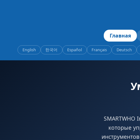
Главная
English
한국어
Español
Français
Deutsch
У
SMARTWHO In
которые уп
инструментов