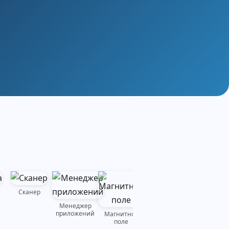
Сканер
Шумомер
Менеджер
приложений
Магнитное
Обратный
поле
отсчёт