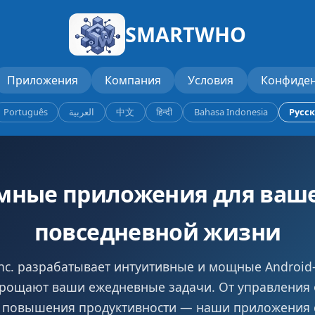
SMARTWHO
Приложения
Компания
Условия
Конфиде
Português
العربية
中文
हिन्दी
Bahasa Indonesia
Русс
мные приложения для ваш
повседневной жизни
c. разрабатывает интуитивные и мощные Android
рощают ваши ежедневные задачи. От управления
 повышения продуктивности — наши приложения 