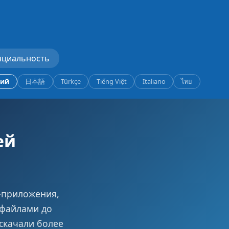
нциальность
кий
日本語
Türkçe
Tiếng Việt
Italiano
ไทย
ей
-приложения,
 файлами до
скачали более