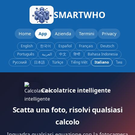
SMARTWHO
Home
App
Azienda
Termini
Privacy
English
한국어
Español
Français
Deutsch
Português
العربية
中文
हिन्दी
Bahasa Indonesia
Русский
日本語
Türkçe
Tiếng Việt
Italiano
ไทย
Calcolatrice intelligente
Scatta una foto, risolvi qualsiasi
calcolo
Inquadra qualsiasi equazione con la fotocamera