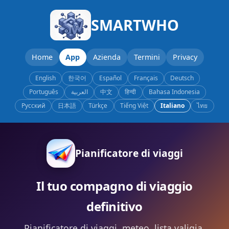
SMARTWHO
Home
App
Azienda
Termini
Privacy
English
한국어
Español
Français
Deutsch
Português
العربية
中文
हिन्दी
Bahasa Indonesia
Русский
日本語
Türkçe
Tiếng Việt
Italiano
ไทย
Pianificatore di viaggi
Il tuo compagno di viaggio
definitivo
Pianificatore di viaggi, meteo, lista valigia,