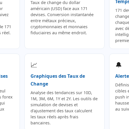
Temps
du
Taux de change du dollar
or
américain (USD) face aux 171
171 de
uivez
devises. Conversion instantanée
change
entre métaux précieux,
chaque 
de 171
cryptomonnaies et monnaies
avec d
 réel.
fiduciaires au même endroit.
intelli
premie
📈
🔔
ises
Graphiques des Taux de
Alert
Change
Défini
eul
cibles 
Analyse des tendances sur 10D,
s forex
push in
1M, 3M, 6M, 1Y et 2Y. Les outils de
qui
hausse
simulation de devises et
ux
au suiv
d'ajustement des taux calculent
les taux réels après frais
bancaires.