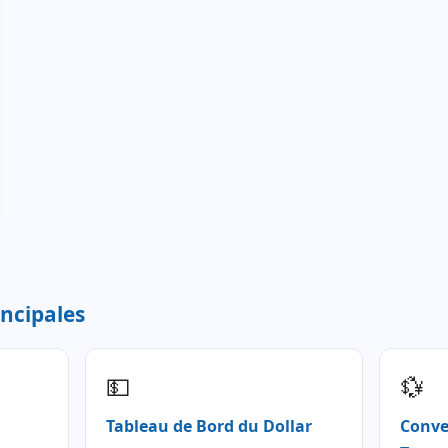
incipales
💵
💱
Tableau de Bord du Dollar
Conve