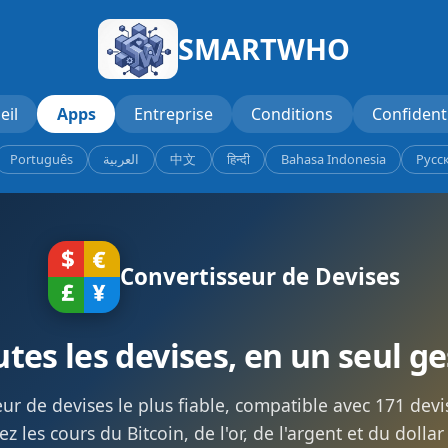
SMARTWHO
eil
Apps
Entreprise
Conditions
Confidenti
Português
العربية
中文
हिन्दी
Bahasa Indonesia
Русс
Convertisseur de Devises
tes les devises, en un seul g
eur de devises le plus fiable, compatible avec 171 de
ez les cours du Bitcoin, de l'or, de l'argent et du dolla