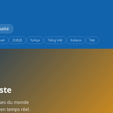
alité
кий
日本語
Türkçe
Tiếng Việt
Italiano
ไทย
este
vises du monde
r en temps réel.