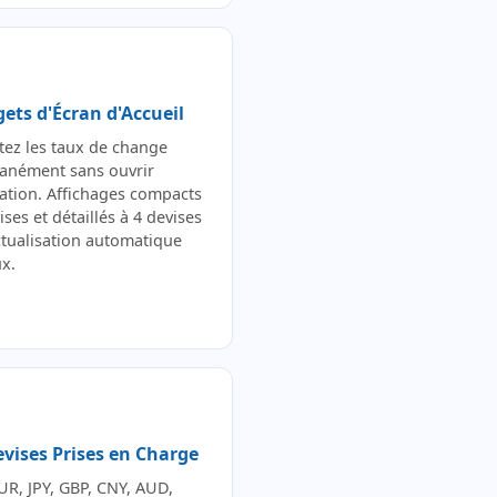
ets d'Écran d'Accueil
tez les taux de change
tanément sans ouvrir
cation. Affichages compacts
ises et détaillés à 4 devises
ctualisation automatique
ux.
evises Prises en Charge
UR, JPY, GBP, CNY, AUD,