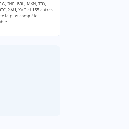
RW, INR, BRL, MXN, TRY,
BTC, XAU, XAG et 155 autres
ste la plus complète
ible.