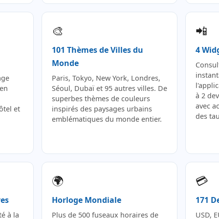
🎨
📲
101 Thèmes de Villes du
4 Widg
Monde
Consul
instan
age
Paris, Tokyo, New York, Londres,
l'appli
 en
Séoul, Dubaï et 95 autres villes. De
à 2 dev
superbes thèmes de couleurs
avec a
ôtel et
inspirés des paysages urbains
des ta
emblématiques du monde entier.
🌍
💳
res
Horloge Mondiale
171 D
é à la
Plus de 500 fuseaux horaires de
USD, E