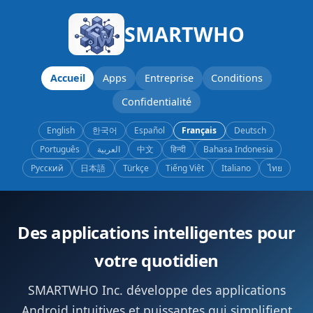
SMARTWHO
Accueil
Apps
Entreprise
Conditions
Confidentialité
English
한국어
Español
Français
Deutsch
Português
العربية
中文
हिन्दी
Bahasa Indonesia
Русский
日本語
Türkçe
Tiếng Việt
Italiano
ไทย
Des applications intelligentes pour
votre quotidien
SMARTWHO Inc. développe des applications
Android intuitives et puissantes qui simplifient