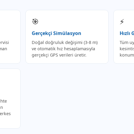
🎯
⚡
Gerçekçi Simülasyon
Hızlı
rvisi
Doğal doğruluk değişimi (3-8 m)
Tüm uy
aman
ve otomatik hız hesaplamasıyla
kesinti
gerçekçi GPS verileri üretir.
konumu
ahte
in
Herkes