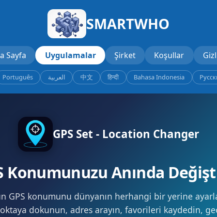
SMARTWHO
a Sayfa
Uygulamalar
Şirket
Koşullar
Gizl
Português
العربية
中文
हिन्दी
Bahasa Indonesia
Русск
GPS Set - Location Changer
S Konumunuzu Anında Değişti
n GPS konumunu dünyanın herhangi bir yerine ayarla
oktaya dokunun, adres arayın, favorileri kaydedin, ge