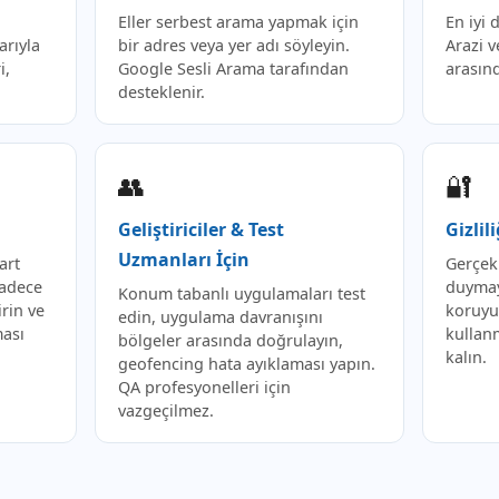
Eller serbest arama yapmak için
En iyi
arıyla
bir adres veya yer adı söyleyin.
Arazi v
i,
Google Sesli Arama tarafından
arasınd
desteklenir.
👥
🔐
Geliştiriciler & Test
Gizli
Uzmanları İçin
art
Gerçek
Sadece
duyma
Konum tabanlı uygulamaları test
irin ve
koruyu
edin, uygulama davranışını
ası
kullan
bölgeler arasında doğrulayın,
kalın.
geofencing hata ayıklaması yapın.
QA profesyonelleri için
vazgeçilmez.