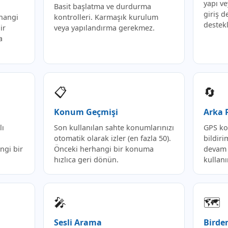
yapı ve
Basit başlatma ve durdurma
giriş d
rhangi
kontrolleri. Karmaşık kurulum
destek
ir
veya yapılandırma gerekmez.
a
📋
🔄
Konum Geçmişi
Arka P
lı
Son kullanılan sahte konumlarınızı
GPS ko
otomatik olarak izler (en fazla 50).
bildir
ngi bir
Önceki herhangi bir konuma
devam 
hızlıca geri dönün.
kullanı
🎤
🗺️
Sesli Arama
Birde