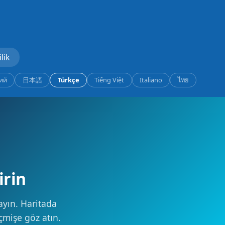
ilik
ий
日本語
Türkçe
Tiếng Việt
Italiano
ไทย
rin
yın. Haritada
çmişe göz atın.