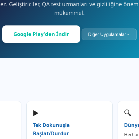
. Geliştiriciler, QA test uzmanları ve gizliliğine önem
mükemmel.
Google Play'den İndir
Diğer Uygulamalar
▶️
🔍
Tek Dokunuşla
Dünya
Başlat/Durdur
Herhang