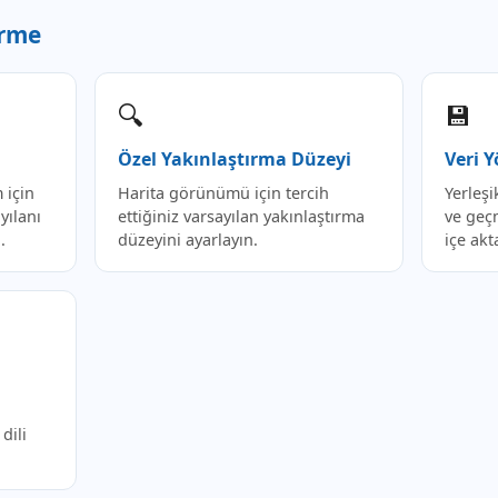
irme
🔍
💾
Özel Yakınlaştırma Düzeyi
Veri 
 için
Harita görünümü için tercih
Yerleşi
yılanı
ettiğiniz varsayılan yakınlaştırma
ve geçm
.
düzeyini ayarlayın.
içe akt
dili