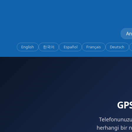
An
English
한국어
Español
Français
Deutsch
GP
Telefonunuzu
herhangi bir n