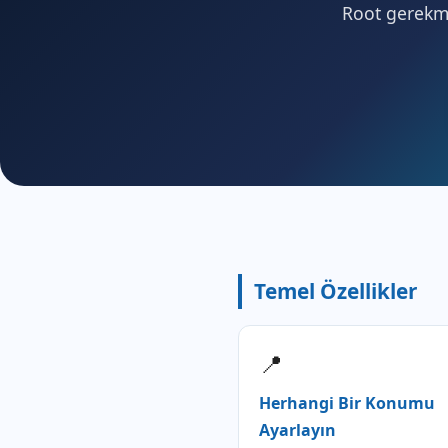
Root gerekmez
Temel Özellikler
📍
Herhangi Bir Konumu
Ayarlayın