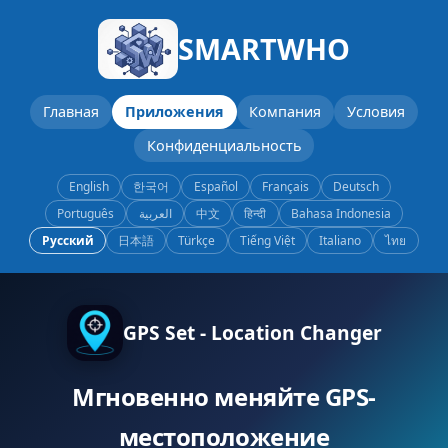
SMARTWHO
Главная
Приложения
Компания
Условия
Конфиденциальность
English
한국어
Español
Français
Deutsch
Português
العربية
中文
हिन्दी
Bahasa Indonesia
Русский
日本語
Türkçe
Tiếng Việt
Italiano
ไทย
GPS Set - Location Changer
Мгновенно меняйте GPS-
местоположение