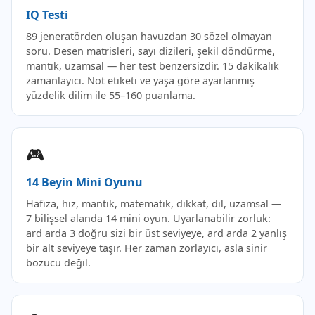
IQ Testi
89 jeneratörden oluşan havuzdan 30 sözel olmayan
soru. Desen matrisleri, sayı dizileri, şekil döndürme,
mantık, uzamsal — her test benzersizdir. 15 dakikalık
zamanlayıcı. Not etiketi ve yaşa göre ayarlanmış
yüzdelik dilim ile 55–160 puanlama.
🎮
14 Beyin Mini Oyunu
Hafıza, hız, mantık, matematik, dikkat, dil, uzamsal —
7 bilişsel alanda 14 mini oyun. Uyarlanabilir zorluk:
ard arda 3 doğru sizi bir üst seviyeye, ard arda 2 yanlış
bir alt seviyeye taşır. Her zaman zorlayıcı, asla sinir
bozucu değil.