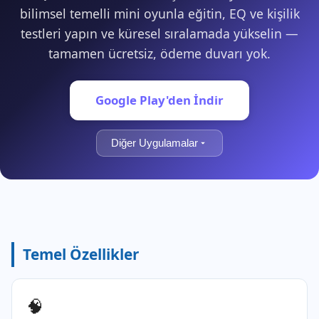
bilimsel temelli mini oyunla eğitin, EQ ve kişilik
testleri yapın ve küresel sıralamada yükselin —
tamamen ücretsiz, ödeme duvarı yok.
Google Play'den İndir
Diğer Uygulamalar
Temel Özellikler
🧠