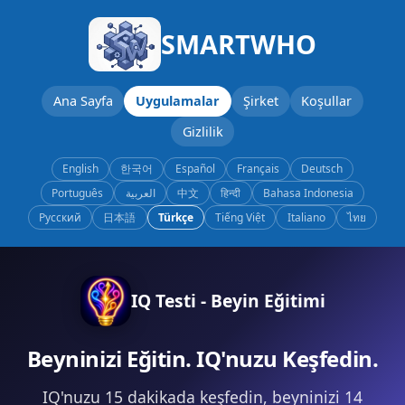
SMARTWHO
Ana Sayfa
Uygulamalar
Şirket
Koşullar
Gizlilik
English
한국어
Español
Français
Deutsch
Português
العربية
中文
हिन्दी
Bahasa Indonesia
Русский
日本語
Türkçe
Tiếng Việt
Italiano
ไทย
IQ Testi - Beyin Eğitimi
Beyninizi Eğitin. IQ'nuzu Keşfedin.
IQ'nuzu 15 dakikada keşfedin, beyninizi 14