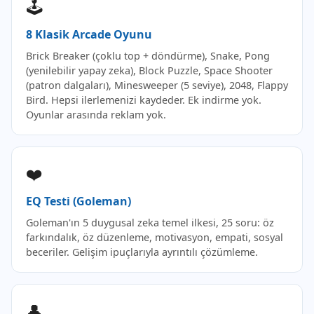
🕹️
8 Klasik Arcade Oyunu
Brick Breaker (çoklu top + döndürme), Snake, Pong
(yenilebilir yapay zeka), Block Puzzle, Space Shooter
(patron dalgaları), Minesweeper (5 seviye), 2048, Flappy
Bird. Hepsi ilerlemenizi kaydeder. Ek indirme yok.
Oyunlar arasında reklam yok.
❤️
EQ Testi (Goleman)
Goleman'ın 5 duygusal zeka temel ilkesi, 25 soru: öz
farkındalık, öz düzenleme, motivasyon, empati, sosyal
beceriler. Gelişim ipuçlarıyla ayrıntılı çözümleme.
👤