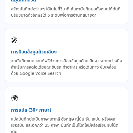
สมุดโน้ตด่วน
สร้างบันทึกย่อง่ายๆ ได้ในไม่กี่วินาที ค้นหาบันทึกย่อทั้งหมดได้ทันที
ปรับขนาดตัวอักษรได้ 5 ระดับเพื่อการอ่านที่สบายตา
🎤
การป้อนข้อมูลด้วยเสียง
จดบันทึกแบบแฮนด์ฟรีด้วยการป้อนข้อมูลด้วยเสียง เหมาะอย่างยิ่ง
สำหรับการจดไอเดียขณะขับรถ ทำอาหาร หรือเดินทาง ขับเคลื่อน
ด้วย Google Voice Search
🌍
การแปล (30+ ภาษา)
แปลบันทึกย่อเป็นภาษาเกาหลี อังกฤษ ญี่ปุ่น จีน สเปน ฝรั่งเศส
เยอรมัน และอีกกว่า 25 ภาษา บันทึกเป็นโน้ตใหม่หรือเขียนทับโน้ต
เดิม