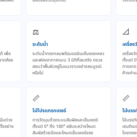
ื่อเพิ่ม
ยอดของวัตถุใดก็ได้
วงกบประ
⚖️
📐
ระดับน้ำ
เครื่อง
้ เพื่อ
ระดับน้ำทรงกลมพร้อมแอนิเมชั่นของเหลว
เครื่องว
ขนาดห้อง
และฟองอากาศแบบ 3 มิติที่สมจริง ตรวจ
ตั้งแต่ 
สอบว่าพื้นผิวอยู่ในแนวราบอย่างสมบูรณ์
ทางลาด 
หรือไม่
ค้างค่า
📏
📏
ไม้โปรแทรกเตอร์
ไม้บรร
โน้มถ่วง
การวัดมุมด้วยระบบสัมผัสและเซ็นเซอร์
ไม้บรรท
้งอย่าง
ตั้งแต่ 0° ถึง 180° สลับระหว่างโหมด
เซนติเมต
สัมผัสด้วยมือและโหมดเซ็นเซอร์ของ
โดยตรง