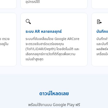
อุปกรณ์ได้
🔍
📝
ระบบ AR หลายกลยุทธ์
บันทึก
อง ตรวจ
ระบบที่ขับเคลื่อนโดย Google ARCore
บันทึกค
อยู่ใน
จะตรวจจับฮาร์ดแวร์ของคุณ
และบันท
(ToF/LiDAR/Depth) โดยอัตโนมัติ และ
ผลลัพธ์
เลือกกลยุทธ์การวัดที่ดีที่สุดเพื่อความ
เครื่องมื
แม่นยำสูงสุด
ดาวน์โหลดเลย
พร้อมใช้งานบน Google Play ฟรี