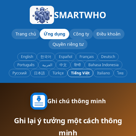
SMARTWHO
Trang chủ
Ứng dụng
Công ty
Điều khoản
Quyền riêng tư
English
한국어
Español
Français
Deutsch
Português
العربية
中文
हिन्दी
Bahasa Indonesia
Русский
日本語
Türkçe
Tiếng Việt
Italiano
ไทย
Ghi chú thông minh
Ghi lại ý tưởng một cách thông
minh