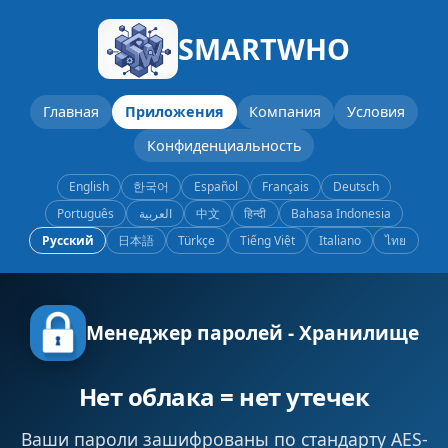
SMARTWHO
Главная
Приложения
Компания
Условия
Конфиденциальность
English
한국어
Español
Français
Deutsch
Português
العربية
中文
हिन्दी
Bahasa Indonesia
Русский
日本語
Türkçe
Tiếng Việt
Italiano
ไทย
Менеджер паролей - Хранилище
Нет облака = нет утечек
Ваши пароли зашифрованы по стандарту AES-