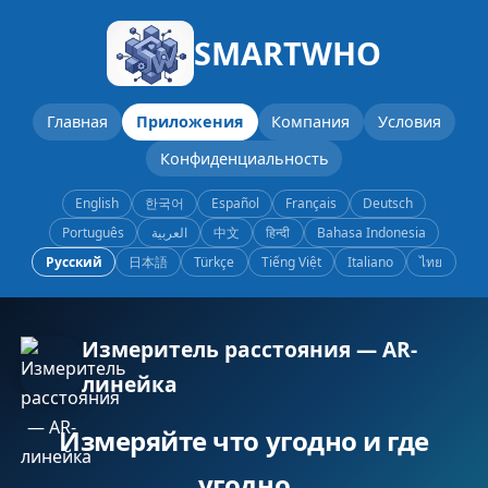
SMARTWHO
Главная
Приложения
Компания
Условия
Конфиденциальность
English
한국어
Español
Français
Deutsch
Português
العربية
中文
हिन्दी
Bahasa Indonesia
Русский
日本語
Türkçe
Tiếng Việt
Italiano
ไทย
Измеритель расстояния — AR-
линейка
Измеряйте что угодно и где
угодно