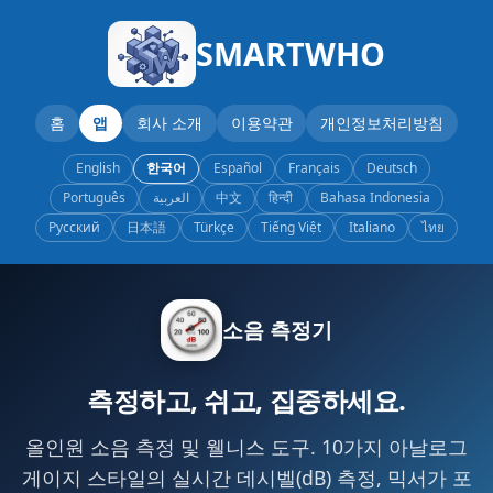
SMARTWHO
홈
앱
회사 소개
이용약관
개인정보처리방침
English
한국어
Español
Français
Deutsch
Português
العربية
中文
हिन्दी
Bahasa Indonesia
Русский
日本語
Türkçe
Tiếng Việt
Italiano
ไทย
소음 측정기
측정하고, 쉬고, 집중하세요.
올인원 소음 측정 및 웰니스 도구. 10가지 아날로그
게이지 스타일의 실시간 데시벨(dB) 측정, 믹서가 포