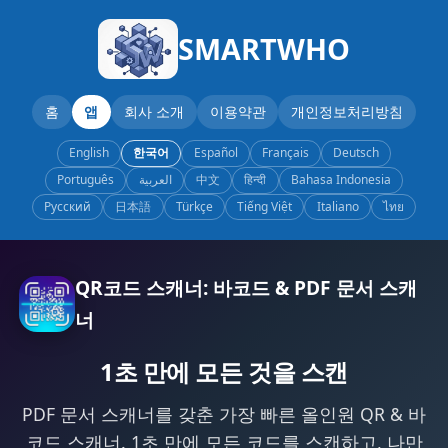
SMARTWHO
홈
앱
회사 소개
이용약관
개인정보처리방침
English
한국어
Español
Français
Deutsch
Português
العربية
中文
हिन्दी
Bahasa Indonesia
Русский
日本語
Türkçe
Tiếng Việt
Italiano
ไทย
QR코드 스캐너: 바코드 & PDF 문서 스캐
너
1초 만에 모든 것을 스캔
PDF 문서 스캐너를 갖춘 가장 빠른 올인원 QR & 바
코드 스캐너. 1초 만에 모든 코드를 스캔하고, 나만