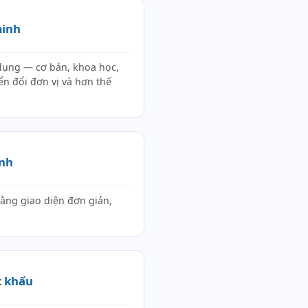
minh
dụng — cơ bản, khoa học,
ển đổi đơn vị và hơn thế
inh
bằng giao diện đơn giản,
t khẩu