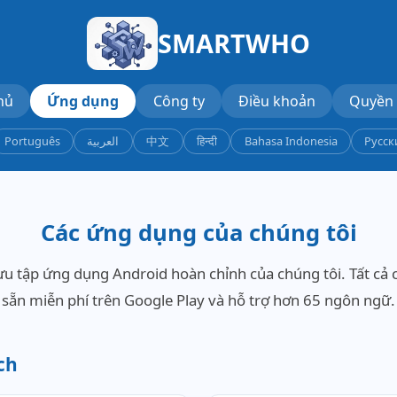
SMARTWHO
hủ
Ứng dụng
Công ty
Điều khoản
Quyền 
Português
العربية
中文
हिन्दी
Bahasa Indonesia
Русск
Các ứng dụng của chúng tôi
u tập ứng dụng Android hoàn chỉnh của chúng tôi. Tất cả 
sẵn miễn phí trên Google Play và hỗ trợ hơn 65 ngôn ngữ.
ch