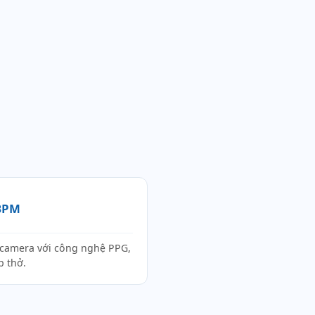
 BPM
 camera với công nghệ PPG,
p thở.