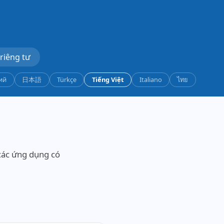
riêng tư
ий
日本語
Türkçe
Tiếng Việt
Italiano
ไทย
các ứng dụng có