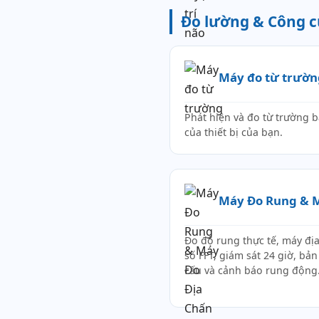
Đo lường & Công c
Máy đo từ trườn
Phát hiện và đo từ trường 
của thiết bị của bạn.
Máy Đo Rung & M
Đo độ rung thực tế, máy địa
số FFT, giám sát 24 giờ, bả
cấu và cảnh báo rung động