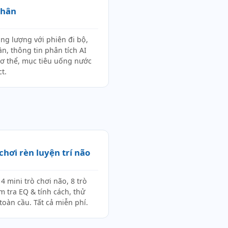
Chân
ng lượng với phiên đi bộ,
ần, thông tin phân tích AI
 cơ thể, mục tiêu uống nước
t.
 chơi rèn luyện trí não
14 mini trò chơi não, 8 trò
m tra EQ & tính cách, thử
oàn cầu. Tất cả miễn phí.