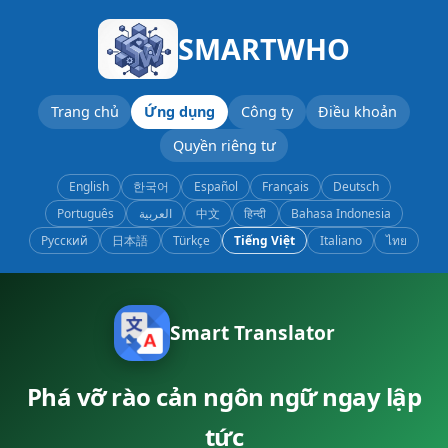
SMARTWHO
Trang chủ
Ứng dụng
Công ty
Điều khoản
Quyền riêng tư
English
한국어
Español
Français
Deutsch
Português
العربية
中文
हिन्दी
Bahasa Indonesia
Русский
日本語
Türkçe
Tiếng Việt
Italiano
ไทย
Smart Translator
Phá vỡ rào cản ngôn ngữ ngay lập
tức