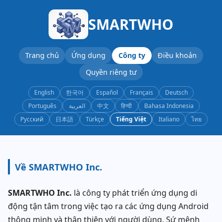
SMARTWHO
Trang chủ
Ứng dụng
Công ty
Điều khoản
Quyền riêng tư
English
한국어
Español
Français
Deutsch
Português
العربية
中文
हिन्दी
Bahasa Indonesia
Русский
日本語
Türkçe
Tiếng Việt
Italiano
ไทย
Về SMARTWHO Inc.
SMARTWHO Inc.
là công ty phát triển ứng dụng di
động tận tâm trong việc tạo ra các ứng dụng Android
thông minh và thân thiện với người dùng. Sứ mệnh