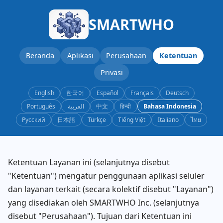
SMARTWHO
Beranda
Aplikasi
Perusahaan
Ketentuan
Privasi
English
한국어
Español
Français
Deutsch
Português
العربية
中文
हिन्दी
Bahasa Indonesia
Русский
日本語
Türkçe
Tiếng Việt
Italiano
ไทย
Ketentuan Layanan ini (selanjutnya disebut
"Ketentuan") mengatur penggunaan aplikasi seluler
dan layanan terkait (secara kolektif disebut "Layanan")
yang disediakan oleh SMARTWHO Inc. (selanjutnya
disebut "Perusahaan"). Tujuan dari Ketentuan ini