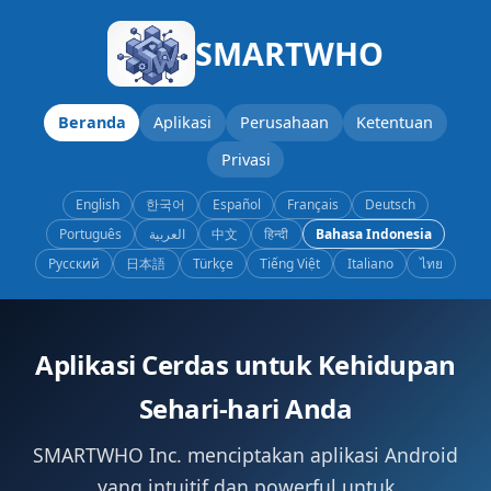
SMARTWHO
Beranda
Aplikasi
Perusahaan
Ketentuan
Privasi
English
한국어
Español
Français
Deutsch
Português
العربية
中文
हिन्दी
Bahasa Indonesia
Русский
日本語
Türkçe
Tiếng Việt
Italiano
ไทย
Aplikasi Cerdas untuk Kehidupan
Sehari-hari Anda
SMARTWHO Inc. menciptakan aplikasi Android
yang intuitif dan powerful untuk