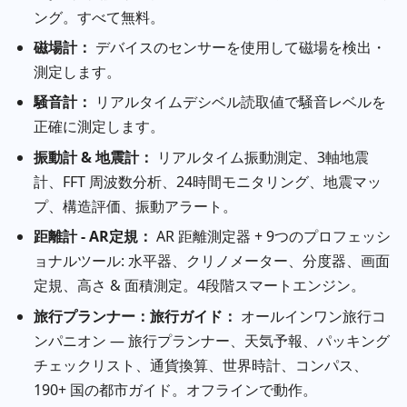
ング。すべて無料。
磁場計：
デバイスのセンサーを使用して磁場を検出・
測定します。
騒音計：
リアルタイムデシベル読取値で騒音レベルを
正確に測定します。
振動計 & 地震計：
リアルタイム振動測定、3軸地震
計、FFT 周波数分析、24時間モニタリング、地震マッ
プ、構造評価、振動アラート。
距離計 - AR定規：
AR 距離測定器 + 9つのプロフェッシ
ョナルツール: 水平器、クリノメーター、分度器、画面
定規、高さ & 面積測定。4段階スマートエンジン。
旅行プランナー：旅行ガイド：
オールインワン旅行コ
ンパニオン — 旅行プランナー、天気予報、パッキング
チェックリスト、通貨換算、世界時計、コンパス、
190+ 国の都市ガイド。オフラインで動作。