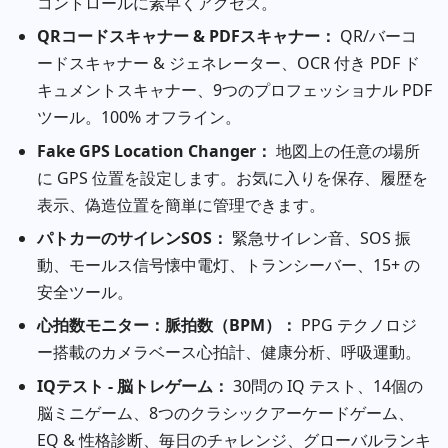
コントロールに素早くアクセス。
QRコードスキャナー & PDFスキャナー：
QR/バーコ
ードスキャナー & ジェネレーター、OCR 付き PDF ド
キュメントスキャナー、9つのプロフェッショナル PDF
ツール。100% オフライン。
Fake GPS Location Changer：
地図上の任意の場所
に GPS 位置を設定します。お気に入りを保存、履歴を
表示、偽造位置を簡単に管理できます。
パトカーのサイレンSOS：
緊急サイレン音、SOS 振
動、モールス信号懐中電灯、トランシーバー、15+ の
安全ツール。
心拍数モニター：脈拍数（BPM）：
PPG テクノロジ
ー搭載のカメラベース心拍計、健康分析、呼吸運動。
IQテスト - 脳トレゲーム：
30問の IQ テスト、14個の
脳ミニゲーム、8つのクラシックアーケードゲーム、
EQ & 性格診断、毎日のチャレンジ、グローバルランキ