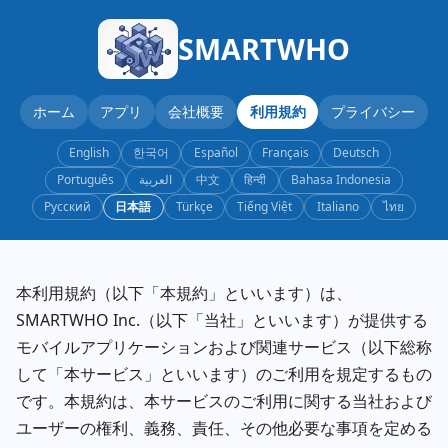
SMARTWHO
ホーム
アプリ
会社概要
利用規約
プライバシー
English
한국어
Español
Français
Deutsch
Português
العربية
中文
हिन्दी
Bahasa Indonesia
Русский
日本語
Türkçe
Tiếng Việt
Italiano
ไทย
本利用規約（以下「本規約」といいます）は、
SMARTWHO Inc.（以下「当社」といいます）が提供する
モバイルアプリケーションおよび関連サービス（以下総称
して「本サービス」といいます）のご利用を規定するもの
です。本規約は、本サービスのご利用に関する当社および
ユーザーの権利、義務、責任、その他必要な事項を定める