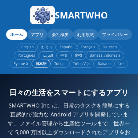
SMARTWHO
ホーム
アプリ
会社概要
利用規約
プライバシー
English
한국어
Español
Français
Deutsch
Português
العربية
中文
हिन्दी
Bahasa Indonesia
Русский
日本語
Türkçe
Tiếng Việt
Italiano
ไทย
日々の生活をスマートにするアプリ
SMARTWHO Inc. は、日常のタスクを簡単にする
直感的で強力な Android アプリを開発していま
す。ファイル管理から生産性ツールまで、世界中
で 5,000 万回以上ダウンロードされたアプリをお