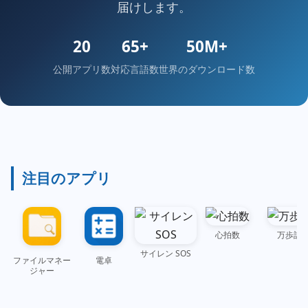
届けします。
20
65+
50M+
公開アプリ数
対応言語数
世界のダウンロード数
注目のアプリ
心拍数
万歩計
サイレン SOS
ファイルマネー
電卓
ジャー