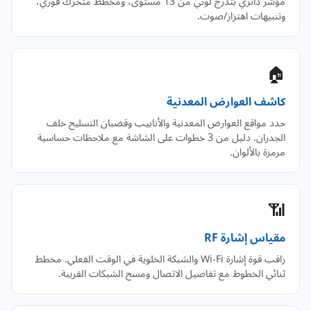
مؤشر دائري بتدرج لوني من 13 مستوى، ومخطط متحرك فوري،
وتنبيهات اهتزاز/صوت.
🏠
كاشف العوارض المعدنية
حدد مواقع العوارض المعدنية والأنابيب وقضبان التسليح خلف
الجدران. دليل من 3 خطوات على الشاشة مع ملاحظات حساسية
مرمزة بالألوان.
📶
مقياس إشارة RF
راقب قوة إشارة Wi-Fi والشبكة الخلوية في الوقت الفعلي. مخطط
ثنائي الخطوط مع تفاصيل الاتصال ومسح الشبكات القريبة.