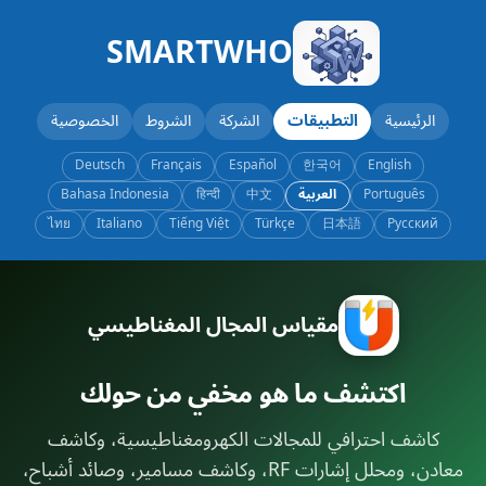
SMARTWHO
الرئيسية
التطبيقات
الشركة
الشروط
الخصوصية
Deutsch
Français
Español
한국어
English
Português
العربية
中文
हिन्दी
Bahasa Indonesia
ไทย
Italiano
Tiếng Việt
Türkçe
日本語
Русский
مقياس المجال المغناطيسي
اكتشف ما هو مخفي من حولك
كاشف احترافي للمجالات الكهرومغناطيسية، وكاشف
معادن، ومحلل إشارات RF، وكاشف مسامير، وصائد أشباح،