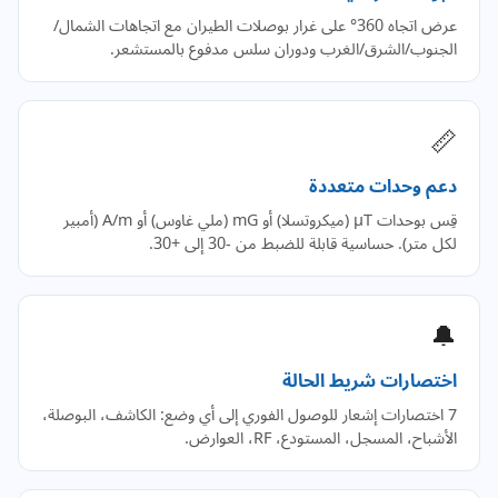
عرض اتجاه 360° على غرار بوصلات الطيران مع اتجاهات الشمال/
الجنوب/الشرق/الغرب ودوران سلس مدفوع بالمستشعر.
📏
دعم وحدات متعددة
قِس بوحدات µT (ميكروتسلا) أو mG (ملي غاوس) أو A/m (أمبير
لكل متر). حساسية قابلة للضبط من -30 إلى +30.
🔔
اختصارات شريط الحالة
7 اختصارات إشعار للوصول الفوري إلى أي وضع: الكاشف، البوصلة،
الأشباح، المسجل، المستودع، RF، العوارض.