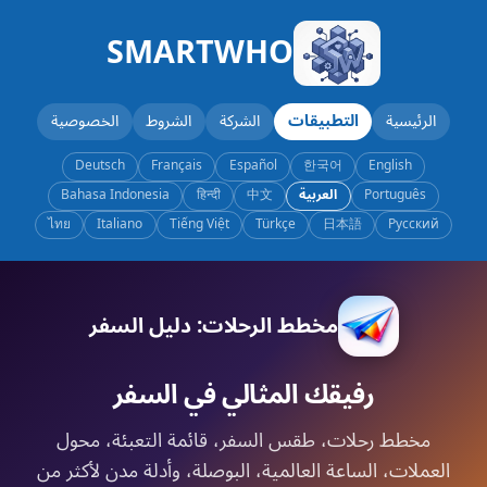
SMARTWHO
الرئيسية
التطبيقات
الشركة
الشروط
الخصوصية
Deutsch
Français
Español
한국어
English
Português
العربية
中文
हिन्दी
Bahasa Indonesia
ไทย
Italiano
Tiếng Việt
Türkçe
日本語
Русский
مخطط الرحلات: دليل السفر
رفيقك المثالي في السفر
مخطط رحلات، طقس السفر، قائمة التعبئة، محول
العملات، الساعة العالمية، البوصلة، وأدلة مدن لأكثر من