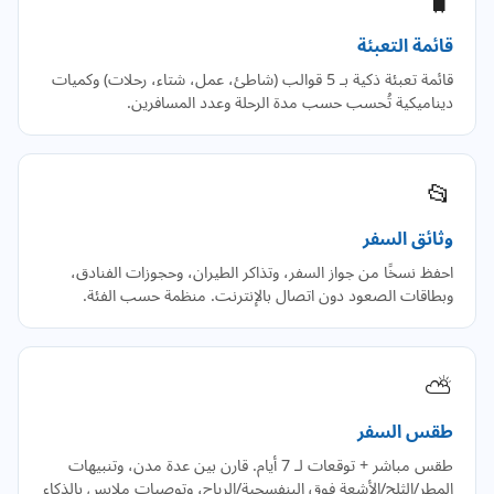
🧳
قائمة التعبئة
قائمة تعبئة ذكية بـ 5 قوالب (شاطئ، عمل، شتاء، رحلات) وكميات
ديناميكية تُحسب حسب مدة الرحلة وعدد المسافرين.
📂
وثائق السفر
احفظ نسخًا من جواز السفر، وتذاكر الطيران، وحجوزات الفنادق،
وبطاقات الصعود دون اتصال بالإنترنت. منظمة حسب الفئة.
⛅
طقس السفر
طقس مباشر + توقعات لـ 7 أيام. قارن بين عدة مدن، وتنبيهات
المطر/الثلج/الأشعة فوق البنفسجية/الرياح، وتوصيات ملابس بالذكاء