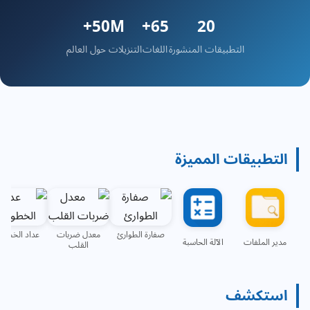
50M+
65+
20
التطبيقات المنشورة
اللغات
التنزيلات حول العالم
التطبيقات المميزة
صفارة الطوارئ
معدل ضربات
عداد الخطوا
مدير الملفات
الآلة الحاسبة
القلب
استكشف