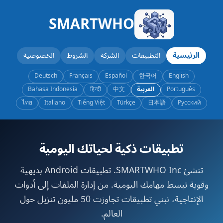
SMARTWHO
الرئيسية
التطبيقات
الشركة
الشروط
الخصوصية
Deutsch
Français
Español
한국어
English
Português
العربية
中文
हिन्दी
Bahasa Indonesia
ไทย
Italiano
Tiếng Việt
Türkçe
日本語
Русский
تطبيقات ذكية لحياتك اليومية
تنشئ SMARTWHO Inc. تطبيقات Android بديهية
وقوية تبسط مهامك اليومية. من إدارة الملفات إلى أدوات
الإنتاجية، نبني تطبيقات تجاوزت 50 مليون تنزيل حول
العالم.