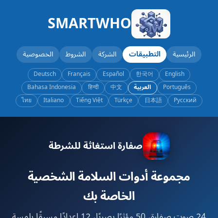
SMARTWHO
الرئيسية
التطبيقات
الشركة
الشروط
الخصوصية
Deutsch
Français
Español
한국어
English
Português
العربية
中文
हिन्दी
Bahasa Indonesia
ไทย
Italiano
Tiếng Việt
Türkçe
日本語
Русский
صفارة استغاثة للشرطة
مجموعة أدوات السلامة الشخصية
الخاصة بك
24 صوت صفارة، 50 مؤثرًا بصريًا، 12 إعدادًا مسبقًا بلمسة