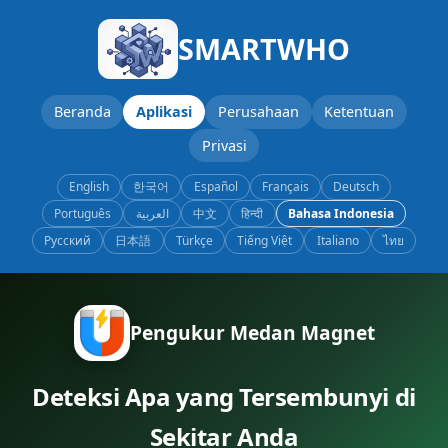
SMARTWHO
Beranda
Aplikasi
Perusahaan
Ketentuan
Privasi
English
한국어
Español
Français
Deutsch
Português
العربية
中文
हिन्दी
Bahasa Indonesia
Русский
日本語
Türkçe
Tiếng Việt
Italiano
ไทย
Pengukur Medan Magnet
Deteksi Apa yang Tersembunyi di
Sekitar Anda