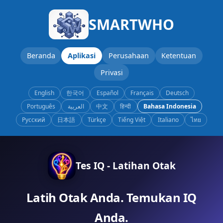
SMARTWHO
Beranda
Aplikasi
Perusahaan
Ketentuan
Privasi
English
한국어
Español
Français
Deutsch
Português
العربية
中文
हिन्दी
Bahasa Indonesia
Русский
日本語
Türkçe
Tiếng Việt
Italiano
ไทย
Tes IQ - Latihan Otak
Latih Otak Anda. Temukan IQ
Anda.