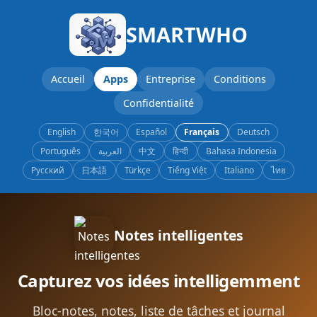
SMARTWHO
Accueil
Apps
Entreprise
Conditions
Confidentialité
English
한국어
Español
Français
Deutsch
Português
العربية
中文
हिन्दी
Bahasa Indonesia
Русский
日本語
Türkçe
Tiếng Việt
Italiano
ไทย
Notes intelligentes
Capturez vos idées intelligemment
Bloc-notes, notes, liste de tâches et journal