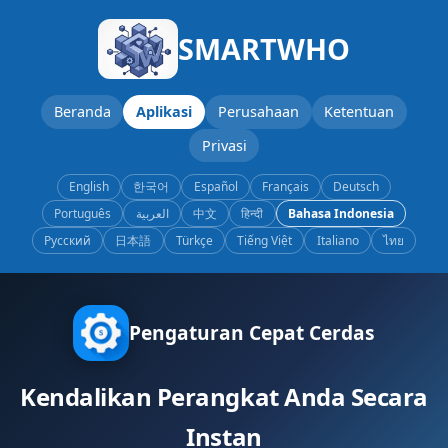
SMARTWHO
Beranda
Aplikasi
Perusahaan
Ketentuan
Privasi
English
한국어
Español
Français
Deutsch
Português
العربية
中文
हिन्दी
Bahasa Indonesia
Русский
日本語
Türkçe
Tiếng Việt
Italiano
ไทย
Pengaturan Cepat Cerdas
Kendalikan Perangkat Anda Secara
Instan