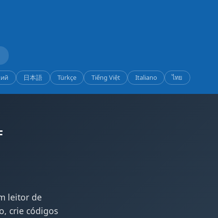
кий
日本語
Türkçe
Tiếng Việt
Italiano
ไทย
F
 leitor de
, crie códigos