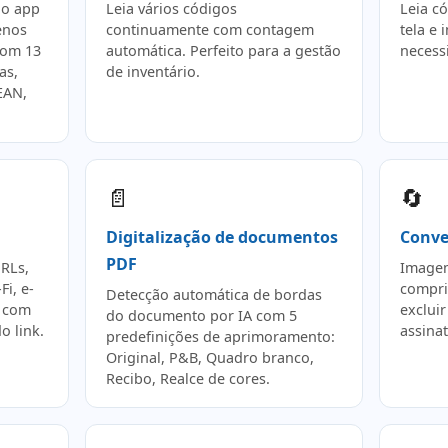
 o app
Leia vários códigos
Leia c
enos
continuamente com contagem
tela e
com 13
automática. Perfeito para a gestão
necess
as,
de inventário.
EAN,
📄
🔄
Digitalização de documentos
Conve
PDF
RLs,
Imagem
Fi, e-
comprim
Detecção automática de bordas
e com
excluir
do documento por IA com 5
o link.
assinat
predefinições de aprimoramento:
Original, P&B, Quadro branco,
Recibo, Realce de cores.