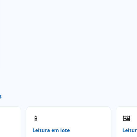
s
📱
🖼️
Leitura em lote
Leitur