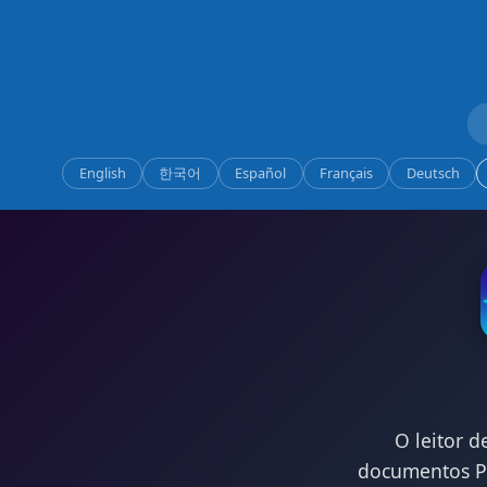
English
한국어
Español
Français
Deutsch
O leitor 
documentos PD