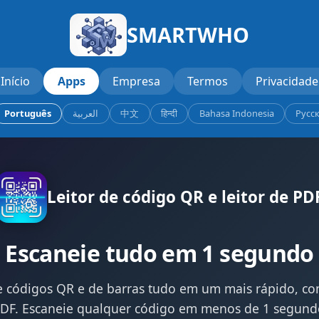
SMARTWHO
Início
Apps
Empresa
Termos
Privacidade
Português
العربية
中文
हिन्दी
Bahasa Indonesia
Русс
Leitor de código QR e leitor de PD
Escaneie tudo em 1 segundo
de códigos QR e de barras tudo em um mais rápido, com
F. Escaneie qualquer código em menos de 1 segundo