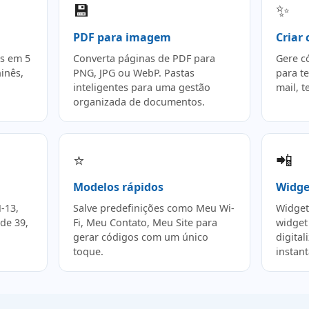
💾
✨
PDF para imagem
Criar
os em 5
Converta páginas de PDF para
Gere c
hinês,
PNG, JPG ou WebP. Pastas
para te
inteligentes para uma gestão
mail, t
organizada de documentos.
⭐
📲
Modelos rápidos
Widget
-13,
Salve predefinições como Meu Wi-
Widget
de 39,
Fi, Meu Contato, Meu Site para
widget
gerar códigos com um único
digita
toque.
instant