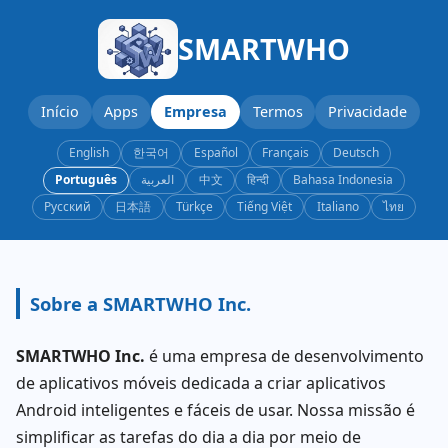
SMARTWHO
Início
Apps
Empresa
Termos
Privacidade
English
한국어
Español
Français
Deutsch
Português
العربية
中文
हिन्दी
Bahasa Indonesia
Русский
日本語
Türkçe
Tiếng Việt
Italiano
ไทย
Sobre a SMARTWHO Inc.
SMARTWHO Inc.
é uma empresa de desenvolvimento
de aplicativos móveis dedicada a criar aplicativos
Android inteligentes e fáceis de usar. Nossa missão é
simplificar as tarefas do dia a dia por meio de