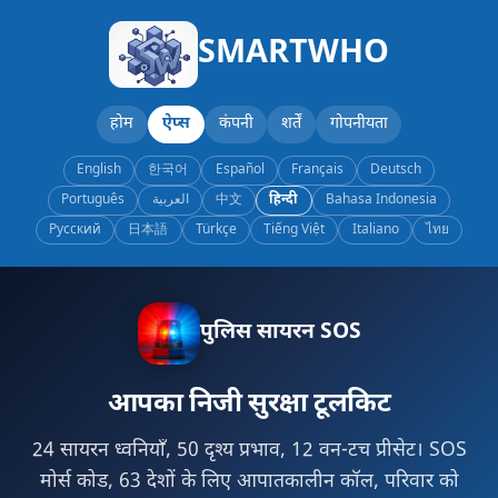
SMARTWHO
होम
ऐप्स
कंपनी
शर्तें
गोपनीयता
English
한국어
Español
Français
Deutsch
Português
العربية
中文
हिन्दी
Bahasa Indonesia
Русский
日本語
Türkçe
Tiếng Việt
Italiano
ไทย
पुलिस सायरन SOS
आपका निजी सुरक्षा टूलकिट
24 सायरन ध्वनियाँ, 50 दृश्य प्रभाव, 12 वन-टच प्रीसेट। SOS
मोर्स कोड, 63 देशों के लिए आपातकालीन कॉल, परिवार को