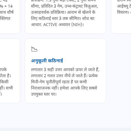
C नई
प्रशिक्षण: 1.3 गुना बड़ा टेक्स्ट, 2 गुना समय
दौरान स्कोर
40% + 14
सीमा, प्रतिदिन 3 गेम, उच्च-कंट्रास्ट विज़ुअल,
आईक्यू ट
साथ शीर्ष
उत्साहवर्धक प्रतिक्रिया। आराम से खेलने के
विवरण। अ
यक्तिगत
लिए कठिनाई स्तर 3 तक सीमित। शोध का
आधार: ACTIVE अध्ययन (NIH)।
📉
अनुकूली कठिनाई
 आपके
लगातार 3 सही उत्तर आपको ऊपर ले जाते हैं,
ोता है।
लगातार 2 गलत उत्तर नीचे ले जाते हैं। प्रत्येक
। किसी
मिनी-गेम चुनौतीपूर्ण रहता है पर कभी
ीं। सभी
निराशाजनक नहीं। हमेशा आपके लिए सबसे
ं।
उपयुक्त स्तर पर।