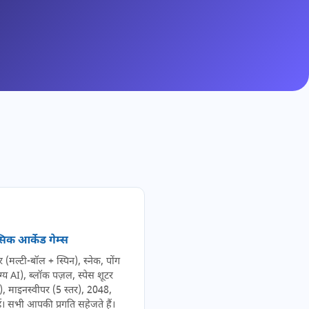
िक आर्केड गेम्स
ेकर (मल्टी-बॉल + स्पिन), स्नेक, पोंग
ोग्य AI), ब्लॉक पज़ल, स्पेस शूटर
), माइनस्वीपर (5 स्तर), 2048,
र्ड। सभी आपकी प्रगति सहेजते हैं।