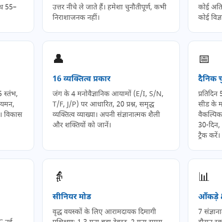
ाथ 55–
उत्तर नीचे ले जाते हैं। हमेशा चुनौतीपूर्ण, कभी
कोई अतिर
निराशाजनक नहीं।
कोई विज्
👤
📅
16 व्यक्तित्व प्रकार
दैनिक 
5 स्तंभ,
जंग के 4 मनोवैज्ञानिक आयामों (E/I, S/N,
प्रतिदिन 
ियमन,
T/F, J/P) पर आधारित, 20 प्रश्न, समृद्ध
सीड के म
ल। विकास
व्यक्तित्व व्याख्या। अपनी संज्ञानात्मक शैली
वैकल्पिक
और शक्तियों को जानें।
30-दिन, 
ट्रैक करें।
👵
📊
सीनियर मोड
आँकड़े 
वृद्ध वयस्कों के लिए आरामदायक दिमागी
7 संज्ञाना