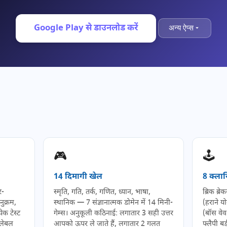
Google Play से डाउनलोड करें
अन्य ऐप्स
🎮
🕹️
14 दिमागी खेल
8 क्लास
र-
स्मृति, गति, तर्क, गणित, ध्यान, भाषा,
ब्रिक ब्र
नुक्रम,
स्थानिक — 7 संज्ञानात्मक डोमेन में 14 मिनी-
(हराने य
ेक टेस्ट
गेम्स। अनुकूली कठिनाई: लगातार 3 सही उत्तर
(बॉस वेव
 लेबल
आपको ऊपर ले जाते हैं, लगातार 2 गलत
फ्लैपी ब