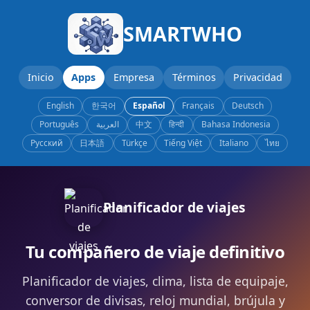
SMARTWHO
Inicio
Apps
Empresa
Términos
Privacidad
English
한국어
Español
Français
Deutsch
Português
العربية
中文
हिन्दी
Bahasa Indonesia
Русский
日本語
Türkçe
Tiếng Việt
Italiano
ไทย
Planificador de viajes
Tu compañero de viaje definitivo
Planificador de viajes, clima, lista de equipaje,
conversor de divisas, reloj mundial, brújula y