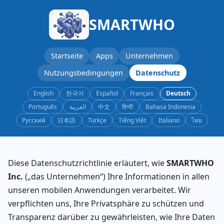
SMARTWHO
Startseite
Apps
Unternehmen
Nutzungsbedingungen
Datenschutz
English
한국어
Español
Français
Deutsch
Português
العربية
中文
हिन्दी
Bahasa Indonesia
Русский
日本語
Türkçe
Tiếng Việt
Italiano
ไทย
Diese Datenschutzrichtlinie erläutert, wie
SMARTWHO
Inc.
(„das Unternehmen“) Ihre Informationen in allen
unseren mobilen Anwendungen verarbeitet. Wir
verpflichten uns, Ihre Privatsphäre zu schützen und
Transparenz darüber zu gewährleisten, wie Ihre Daten