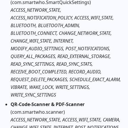
(com.smartwho.SmartQuickSettings)
ACCESS_NETWORK_STATE,
ACCESS_NOTIFICATION_POLICY, ACCESS_WIFI_STATE,
BLUETOOTH, BLUETOOTH_ADMIN,
BLUETOOTH_CONNECT, CHANGE_NETWORK_STATE,
CHANGE_WIFI_STATE, INTERNET,
MODIFY_AUDIO_SETTINGS, POST_NOTIFICATIONS,
QUERY_ALL_PACKAGES, READ_EXTERNAL_STORAGE,
READ_SYNC_SETTINGS, READ_SYNC_STATS,
RECEIVE_BOOT_COMPLETED, RECORD_AUDIO,
REQUEST_DELETE_PACKAGES, SCHEDULE_EXACT_ALARM,
VIBRATE, WAKE_LOCK, WRITE_SETTINGS,
WRITE_SYNC_SETTINGS
QR-Code-Scanner & PDF-Scanner
(com.smartwho.scanner)
ACCESS_NETWORK_STATE, ACCESS_WIFI_STATE, CAMERA,
CHANGE_WIFI_STATE, INTERNET, POST_NOTIFICATIONS,