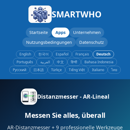
SMARTWHO
Startseite
Apps
Unternehmen
Nutzungsbedingungen
Datenschutz
English
한국어
Español
Français
Deutsch
Português
العربية
中文
हिन्दी
Bahasa Indonesia
Русский
日本語
Türkçe
Tiếng Việt
Italiano
ไทย
Distanzmesser - AR-Lineal
Messen Sie alles, überall
AR-Distanzmesser + 9 professionelle Werkzeuge