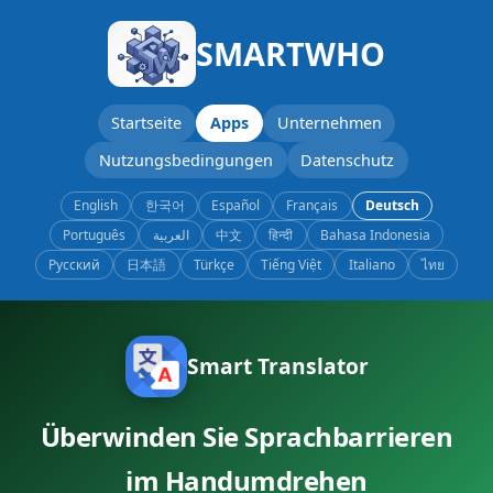
SMARTWHO
Startseite
Apps
Unternehmen
Nutzungsbedingungen
Datenschutz
English
한국어
Español
Français
Deutsch
Português
العربية
中文
हिन्दी
Bahasa Indonesia
Русский
日本語
Türkçe
Tiếng Việt
Italiano
ไทย
Smart Translator
Überwinden Sie Sprachbarrieren
im Handumdrehen