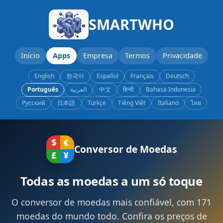
SMARTWHO
Início
Apps
Empresa
Termos
Privacidade
English
한국어
Español
Français
Deutsch
Português
العربية
中文
हिन्दी
Bahasa Indonesia
Русский
日本語
Türkçe
Tiếng Việt
Italiano
ไทย
Conversor de Moedas
Todas as moedas a um só toque
O conversor de moedas mais confiável, com 171
moedas do mundo todo. Confira os preços de