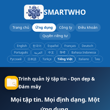
SMARTWHO
Trang chủ
Ứng dụng
Công ty
Điều khoản
Quyền riêng tư
English
한국어
Español
Français
Deutsch
Português
العربية
中文
हिन्दी
Bahasa Indonesia
Русский
日本語
Türkçe
Tiếng Việt
Italiano
ไทย
Trình quản lý tập tin - Dọn dẹp &
Đám mây
Mọi tập tin. Mọi định dạng. Một
ứng dụng.