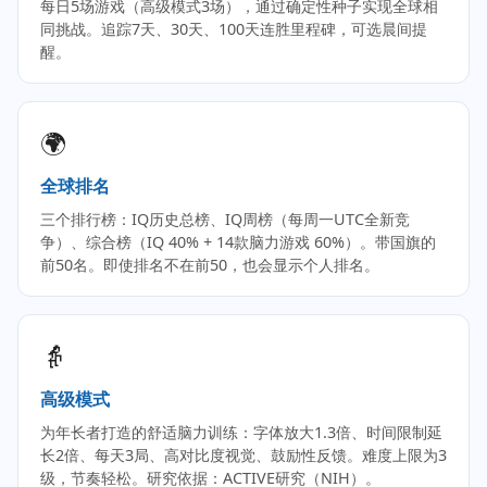
每日5场游戏（高级模式3场），通过确定性种子实现全球相
同挑战。追踪7天、30天、100天连胜里程碑，可选晨间提
醒。
🌍
全球排名
三个排行榜：IQ历史总榜、IQ周榜（每周一UTC全新竞
争）、综合榜（IQ 40% + 14款脑力游戏 60%）。带国旗的
前50名。即使排名不在前50，也会显示个人排名。
👵
高级模式
为年长者打造的舒适脑力训练：字体放大1.3倍、时间限制延
长2倍、每天3局、高对比度视觉、鼓励性反馈。难度上限为3
级，节奏轻松。研究依据：ACTIVE研究（NIH）。