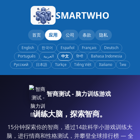
SMARTWHO
首页
应用
公司
条款
隐私
English
한국어
Español
Français
Deutsch
Português
العربية
中文
हिन्दी
Bahasa Indonesia
Русский
日本語
Türkçe
Tiếng Việt
Italiano
ไทย
智商测试 - 脑力训练游戏
训练大脑，探索智商。
15分钟探索你的智商，通过14款科学小游戏训练大
脑，进行情商和性格测试，并攀登全球排行榜 — 全