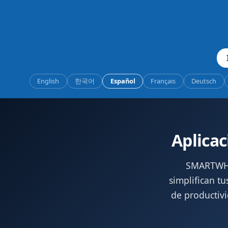
English
한국어
Español
Français
Deutsch
Aplicac
SMARTWHO 
simplifican tu
de productiv