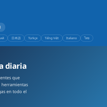
d
кий
日本語
Türkçe
Tiếng Việt
Italiano
ไทย
a diaria
tentes que
ta herramientas
as en todo el