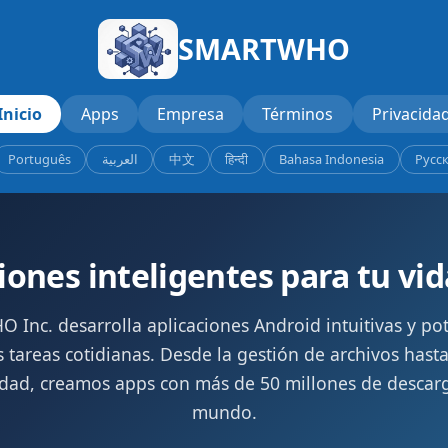
SMARTWHO
Inicio
Apps
Empresa
Términos
Privacida
Português
العربية
中文
हिन्दी
Bahasa Indonesia
Русс
iones inteligentes para tu vid
Inc. desarrolla aplicaciones Android intuitivas y po
s tareas cotidianas. Desde la gestión de archivos has
idad, creamos apps con más de 50 millones de descarg
mundo.