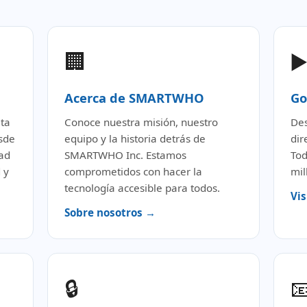
🏢
▶
Acerca de SMARTWHO
Go
eta
Conoce nuestra misión, nuestro
Des
sde
equipo y la historia detrás de
dir
dad
SMARTWHO Inc. Estamos
Tod
 y
comprometidos con hacer la
mil
tecnología accesible para todos.
Vis
Sobre nosotros →
🔒
