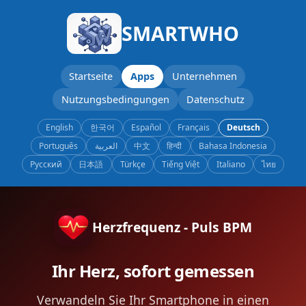
SMARTWHO
Startseite
Apps
Unternehmen
Nutzungsbedingungen
Datenschutz
English
한국어
Español
Français
Deutsch
Português
العربية
中文
हिन्दी
Bahasa Indonesia
Русский
日本語
Türkçe
Tiếng Việt
Italiano
ไทย
Herzfrequenz - Puls BPM
Ihr Herz, sofort gemessen
Verwandeln Sie Ihr Smartphone in einen