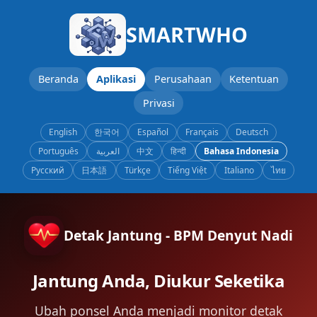
SMARTWHO
Beranda
Aplikasi
Perusahaan
Ketentuan
Privasi
English
한국어
Español
Français
Deutsch
Português
العربية
中文
हिन्दी
Bahasa Indonesia
Русский
日本語
Türkçe
Tiếng Việt
Italiano
ไทย
Detak Jantung - BPM Denyut Nadi
Jantung Anda, Diukur Seketika
Ubah ponsel Anda menjadi monitor detak